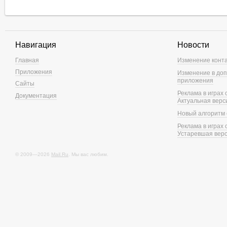
Навигация
Новости
Главная
Изменение конт
Приложения
Изменение в доп
приложения
Сайты
Реклама в играх
Документация
Актуальная верс
Новый алгоритм 
Реклама в играх
Устаревшая вер
© 2009—2026
Mail.Ru
. Мы вас любим.