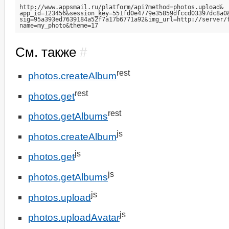
http://www.appsmail.ru/platform/api?method=photos.upload&

app_id=123456&session_key=551fd0e4779e35859dfccd03397dc8a0&
sig=95a393ed7639184a52f7a17b6771a92&img_url=http://server/f
name=my_photo&theme=17
См. также
#
rest
photos.createAlbum
rest
photos.get
rest
photos.getAlbums
js
photos.createAlbum
js
photos.get
js
photos.getAlbums
js
photos.upload
js
photos.uploadAvatar