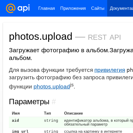
Главная
Приложения
Сайты
Документа
photos.upload
—
rest api
Загружает фотографию в альбом.
Загруж
альбом.
Для вызова функции требуется
привилегия
ph
загрузить фотографию без запроса привилег
js
функции
photos.upload
.
Параметры
#
Имя
Тип
Описание
идентификатор альбома, в который пр
aid
string
обязательный параметр
ссылка на картинку в интернете
img_url
string