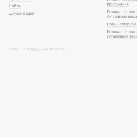
приложения
Сайты
Реклама в играх
Документация
Актуальная верс
Новый алгоритм 
Реклама в играх
Устаревшая вер
© 2009—2026
Mail.Ru
. Мы вас любим.