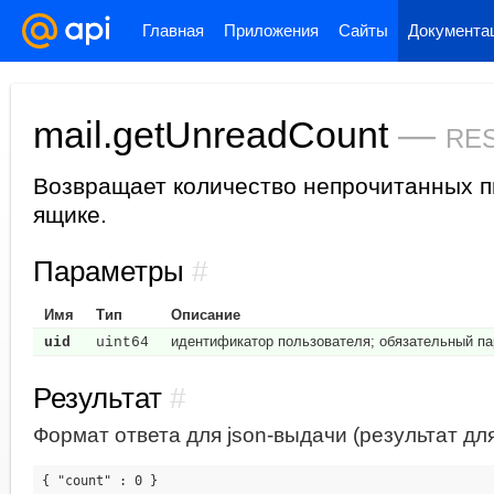
Главная
Приложения
Сайты
Документа
mail.getUnreadCount
—
res
Возвращает количество непрочитанных п
ящике.
Параметры
#
Имя
Тип
Описание
идентификатор пользователя; обязательный п
uid
uint64
Результат
#
Формат ответа для json-выдачи (результат для