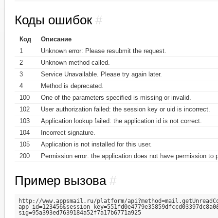
Коды ошибок
#
Код
Описание
1
Unknown error: Please resubmit the request.
2
Unknown method called.
3
Service Unavailable. Please try again later.
4
Method is deprecated.
100
One of the parameters specified is missing or invalid.
102
User authorization failed: the session key or uid is incorrect.
103
Application lookup failed: the application id is not correct.
104
Incorrect signature.
105
Application is not installed for this user.
200
Permission error: the application does not have permission to p
Пример вызова
#
http://www.appsmail.ru/platform/api?method=mail.getUnreadCo
app_id=123456&session_key=551fd0e4779e35859dfccd03397dc8a0&
sig=95a393ed7639184a52f7a17b6771a925