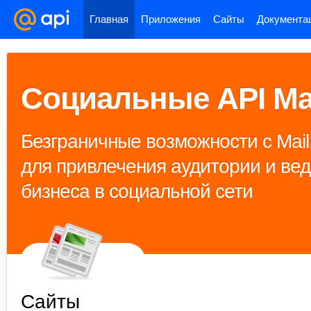
Главная
Приложения
Сайты
Документа
Социальные API Ma
Безграничные возможности с Mail
для привлечения аудитории и ве
бизнеса в социальной сети
Сайты