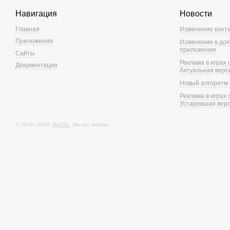
Навигация
Новости
Главная
Изменение конт
Приложения
Изменение в доп
приложения
Сайты
Реклама в играх
Документация
Актуальная верс
Новый алгоритм 
Реклама в играх
Устаревшая вер
© 2009—2026
Mail.Ru
. Мы вас любим.