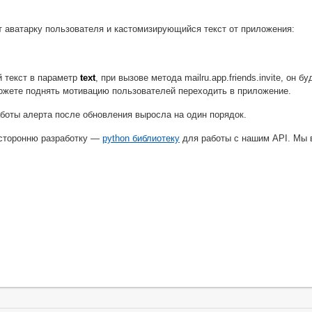
 аватарку пользователя и кастомизирующийся текст от приложения:
й текст в параметр
text
, при вызове метода mailru.app.friends.invite, он 
ожете поднять мотивацию пользователей переходить в приложение.
аботы алерта после обновления выросла на один порядок.
 сторонню разработку —
python библиотеку
для работы с нашим API. Мы 