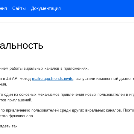
ния
Сайты
Документация
альность
ием работы виральных каналов в приложениях.
я в JS API метод
mailru.app.friends.invite
, выпустили измененный диалог 
ния.
о один из основных механизмов привлечения новых пользователей в иг
тов приглашений.
 по привлечению пользователей среди других виральных каналов. Поэт
того функционала.
ядеть так: