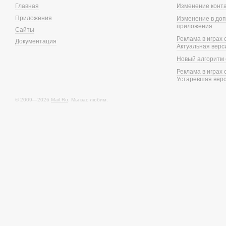
Главная
Изменение конт
Приложения
Изменение в доп
приложения
Сайты
Реклама в играх
Документация
Актуальная верс
Новый алгоритм 
Реклама в играх
Устаревшая вер
© 2009—2026
Mail.Ru
. Мы вас любим.