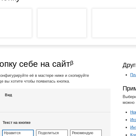
опку себе на сайтᵝ
Друг
Пл
конфигурируйте её в мастере ниже и скопируйте
де вы хотите чтобы появилась кнопка.
Прим
Вид
Выбери
можно 
Но
Иг
Текст на кнопке
Ин
Нравится
Поделиться
Рекомендую
Ко