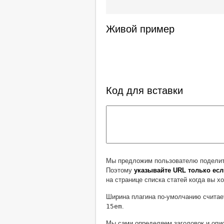
Живой пример
Код для вставки
Мы предложим пользователю поделить
Поэтому
указывайте URL только есл
на странице списка статей когда вы 
Ширина плагина по-умолчанию считает
15em
.
Мы сами определяем заголовок и опи