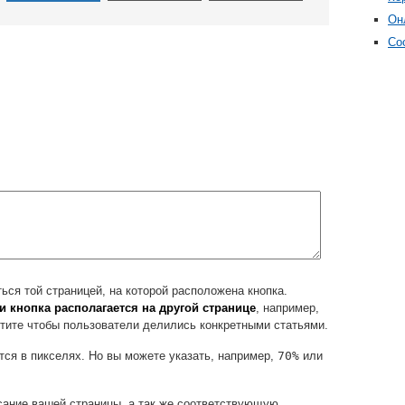
Он
Со
ся той страницей, на которой расположена кнопка.
и кнопка располагается на другой странице
, например,
хотите чтобы пользователи делились конкретными статьями.
ся в пикселях. Но вы можете указать, например,
70%
или
сание вашей страницы, а так же соответствующую