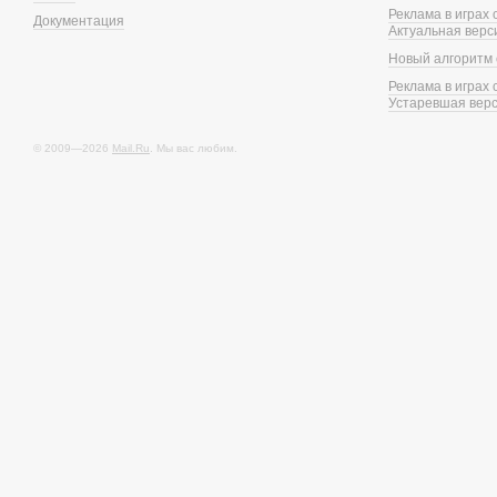
Реклама в играх
Документация
Актуальная верс
Новый алгоритм 
Реклама в играх
Устаревшая вер
© 2009—2026
Mail.Ru
. Мы вас любим.