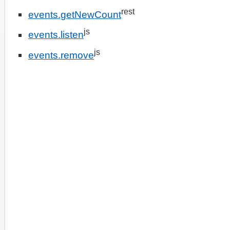
rest
events.getNewCount
js
events.listen
js
events.remove