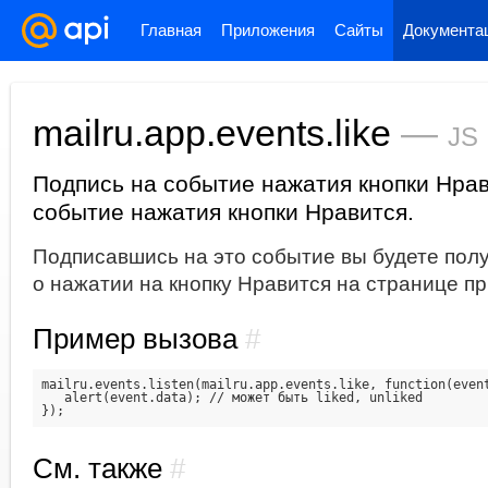
Главная
Приложения
Сайты
Документа
mailru.app.events.like
—
js
Подпись на событие нажатия кнопки Нрав
событие нажатия кнопки Нравится.
Подписавшись на это событие вы будете по
о нажатии на кнопку Нравится на странице п
Пример вызова
#
mailru.events.listen(mailru.app.events.like, function(event
   alert(event.data); // может быть liked, unliked 

См. также
#