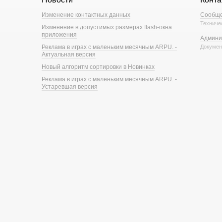
Изменение контактных данных
Сообще
Техниче
Изменение в допустимых размерах flash-окна
приложения
Админи
Реклама в играх с маленьким месячным ARPU. -
Докумен
Актуальная версия
Новый алгоритм сортировки в Новинках
Реклама в играх с маленьким месячным ARPU. -
Устаревшая версия