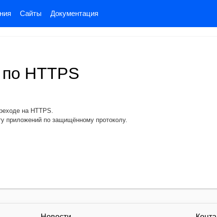
ния
Сайты
Документация
 по HTTPS
реходе на HTTPS.
ту приложений по защищённому протоколу.
Новости
Конта