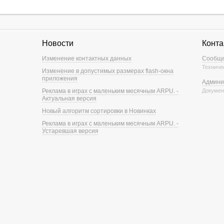
Новости
Конта
Изменение контактных данных
Сообще
Техниче
Изменение в допустимых размерах flash-окна
приложения
Админи
Реклама в играх с маленьким месячным ARPU. -
Докумен
Актуальная версия
Новый алгоритм сортировки в Новинках
Реклама в играх с маленьким месячным ARPU. -
Устаревшая версия