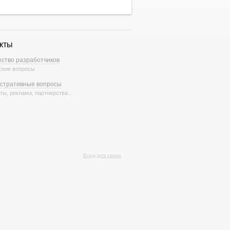
кты
ство разработчиков
ские вопросы
стративные вопросы
ты, реклама, партнерства…
Вход для своих